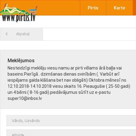
Pirtis
Karte
Atpakaļ
Meklējumos
Nesteidzīgi meklēju viesu namu ar pirti vēlams ārā baļļa vai
baseins.Pierīgā.. dzimšanas dienas svinībām (. Varbūt arī
iespējams galda klāšana bet nav obligāti) Oktobra mēnesī no
12.10.2018-14.10.2018 viesu skaits 16. Pieaugušie ( 25-50 gadi)
un 4 bērni ( 8-16 gadi).piedāvājumus sūtīt uz e-pastu
super10@inbox.lv