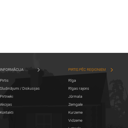
INFORMĀCIJA
PIRTIS PĒC REĢIONIEM
Pirtis
Rīga
Sludinājumi / Diskusijas
Rīgas rajons
Pirtnieki
Jūrmala
Akcijas
Zemgale
Kontakti
Kurzeme
Vidzeme