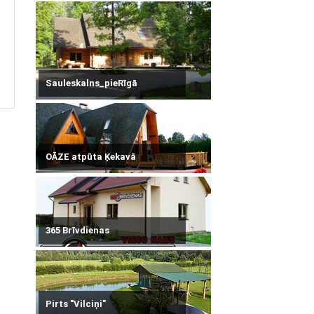
Sauleskalns_pieRīgā
OĀZE atpūta Ķekavā
365 Brīvdienas
Pirts "Vilciņi"