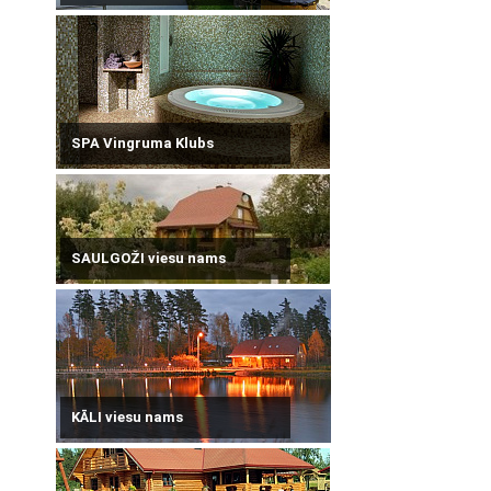
SPA Vingruma Klubs
SAULGOŽI viesu nams
KĀLI viesu nams