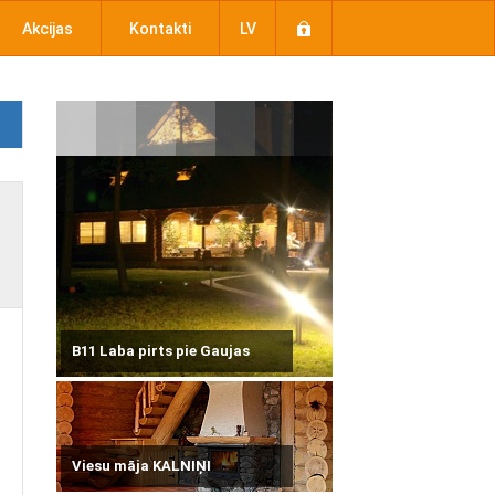
Akcijas
Kontakti
LV
B11 Laba pirts pie Gaujas
Viesu māja KALNIŅI