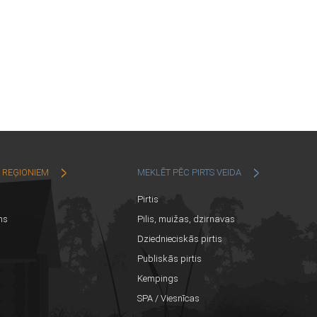
C REĢIONIEM
MEKLĒT PĒC PIRTS VEIDA
Pirtis
ns
Pilis, muižas, dzirnavas
Dziednieciskās pirtis
Publiskās pirtis
Kempings
SPA / Viesnīcas