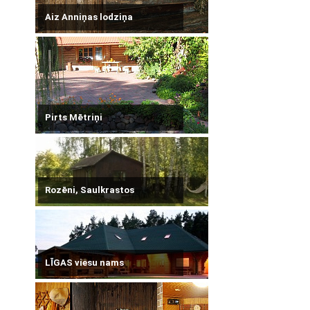
Aiz Anniņas lodziņa
Pirts Mētriņi
Rozēni, Saulkrastos
LĪGAS viesu nams