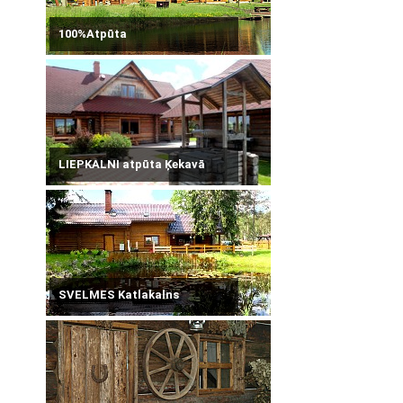
100%Atpūta
LIEPKALNI atpūta Ķekavā
SVELMES Katlakalns