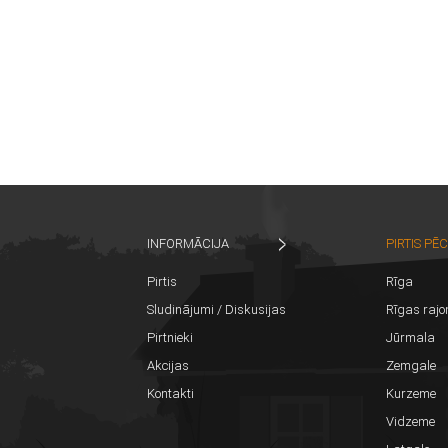
INFORMĀCIJA
PIRTIS PĒ
Pirtis
Rīga
Sludinājumi / Diskusijas
Rīgas rajo
Pirtnieki
Jūrmala
Akcijas
Zemgale
Kontakti
Kurzeme
Vidzeme