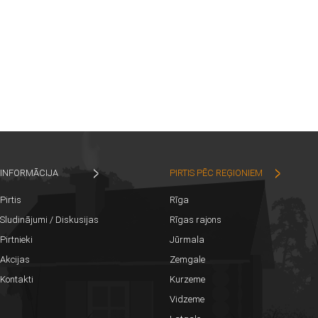
INFORMĀCIJA
PIRTIS PĒC REĢIONIEM
Pirtis
Rīga
Sludinājumi / Diskusijas
Rīgas rajons
Pirtnieki
Jūrmala
Akcijas
Zemgale
Kontakti
Kurzeme
Vidzeme