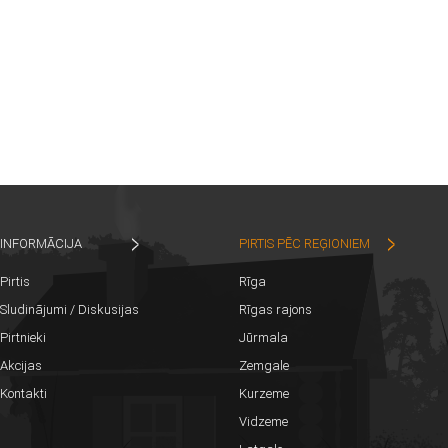
INFORMĀCIJA
PIRTIS PĒC REĢIONIEM
Pirtis
Rīga
Sludinājumi / Diskusijas
Rīgas rajons
Pirtnieki
Jūrmala
Akcijas
Zemgale
Kontakti
Kurzeme
Vidzeme