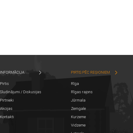
INFORMĀCIJA
PIRTIS PĒC REĢIONIEM
Pirtis
Rīga
Sludinājumi / Diskusijas
Rīgas rajons
Pirtnieki
Jūrmala
Akcijas
Zemgale
Kontakti
Kurzeme
Vidzeme