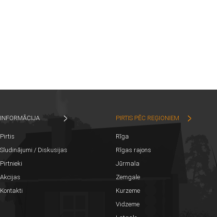
INFORMĀCIJA
PIRTIS PĒC REĢIONIEM
Pirtis
Rīga
Sludinājumi / Diskusijas
Rīgas rajons
Pirtnieki
Jūrmala
Akcijas
Zemgale
Kontakti
Kurzeme
Vidzeme