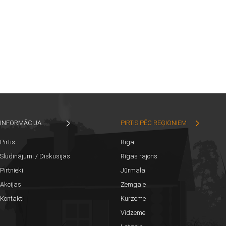
INFORMĀCIJA
PIRTIS PĒC REĢIONIEM
Pirtis
Rīga
Sludinājumi / Diskusijas
Rīgas rajons
Pirtnieki
Jūrmala
Akcijas
Zemgale
Kontakti
Kurzeme
Vidzeme