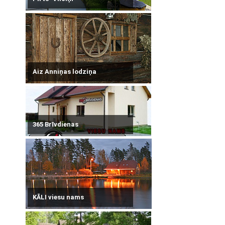
Aiz Anniņas lodziņa
365 Brīvdienas
KĀLI viesu nams