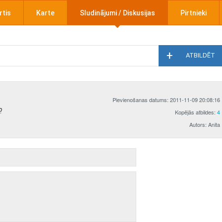
rtis
Karte
Sludinājumi / Diskusijas
Pirtnieki
ATBILDĒT
Pievienošanas datums: 2011-11-09 20:08:16
?
Kopējās atbildes:
4
Autors: Anita