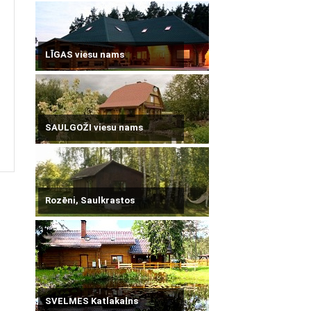
LĪGAS viesu nams
SAULGOŽI viesu nams
Rozēni, Saulkrastos
SVELMES Katlakalns