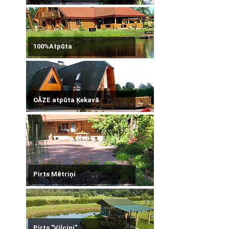
100%Atpūta
OĀZE atpūta Ķekavā
Pirts Mētriņi
Pirts "Vilciņi"