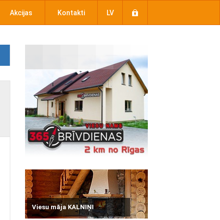
Akcijas
Kontakti
LV
Viesu māja KALNIŅI