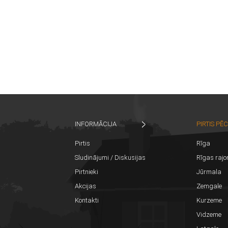
INFORMĀCIJA
PIRTIS PĒ
Pirtis
Rīga
Sludinājumi / Diskusijas
Rīgas rajo
Pirtnieki
Jūrmala
Akcijas
Zemgale
Kontakti
Kurzeme
Vidzeme