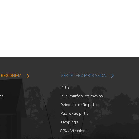
C REĢIONIEM
MEKLĒT PĒC PIRTS VEIDA
Pirtis
ns
Pilis, muižas, dzirnavas
Dziednieciskās pirtis
Publiskās pirtis
Kempings
SPA / Viesnīcas