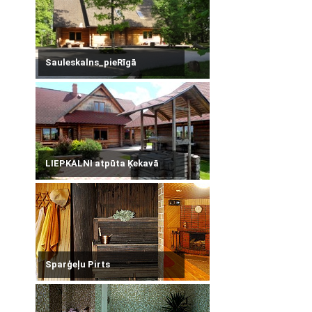
Sauleskalns_pieRīgā
LIEPKALNI atpūta Ķekavā
Sparģeļu Pirts