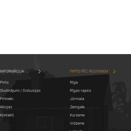
INFORMĀCIJA
PIRTIS PĒC REĢIONIEM
Pirtis
Rīga
Sludinājumi / Diskusijas
Rīgas rajons
Pirtnieki
Jūrmala
Akcijas
Zemgale
Kontakti
Kurzeme
Vidzeme