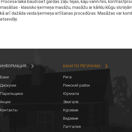
Procesa laikā baudīsiet gardas zāļu tējas, kāju vannītes, kontrastpr
masāšas - klasisko ķermeņa masāžu, masāžu ar kārklu klūgu sloti
kā arī dažāda veida ķermeņa ietīšanas procedūras. Masāžas var kombin
atsevišķi.
ИНФОРМАЦИЯ
БАНИ ПО РЕГИОНАМ
Бани
Рига
Дискусии
Рижский район
Парильщики
Юрмала
Акции
Земгале
Контакты
Курземе
Видземе
Латгалия