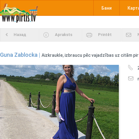
Бани
Карт
Назад
Apraksts
Printēt
Guna Zablocka |
Aizkraukle, izbraucu pēc vajadzības uz citām pir