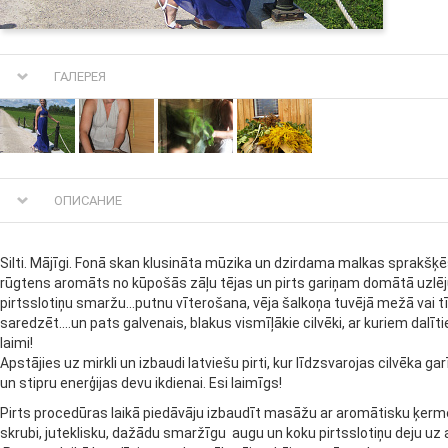
ГАЛЕРЕЯ
ОПИСАНИЕ
Silti. Mājīgi. Fonā skan klusināta mūzika un dzirdama malkas sprakšķ
rūgtens aromāts no kūpošās zāļu tējas un pirts gariņam domātā uzlē
pirtsslotiņu smaržu...putnu vīterošana, vēja šalkoņa tuvējā mežā vai tīr
saredzēt....un pats galvenais, blakus vismīļākie cilvēki, ar kuriem dalī
laimi!
Apstājies uz mirkli un izbaudi latviešu pirti, kur līdzsvarojas cilvēka ga
un stipru enerģijas devu ikdienai. Esi laimīgs!
Pirts procedūras laikā piedāvāju izbaudīt masāžu ar aromātisku ķer
skrubi, juteklisku, dažādu smaržīgu augu un koku pirtsslotiņu deju 