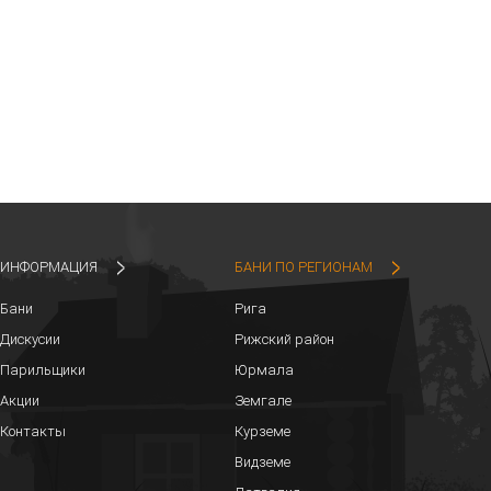
ИНФОРМАЦИЯ
БАНИ ПО РЕГИОНАМ
Бани
Рига
Дискусии
Рижский район
Парильщики
Юрмала
Акции
Земгале
Контакты
Курземе
Видземе