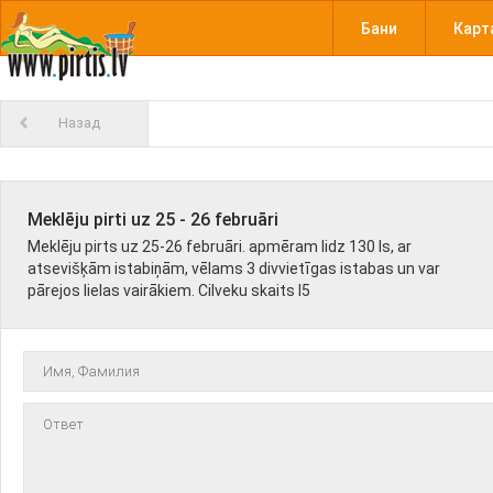
Бани
Карт
Назад
Meklēju pirti uz 25 - 26 februāri
Meklēju pirts uz 25-26 februāri. apmēram lidz 130 ls, ar
atsevišķām istabiņām, vēlams 3 divvietīgas istabas un var
pārejos lielas vairākiem. Cilveku skaits l5