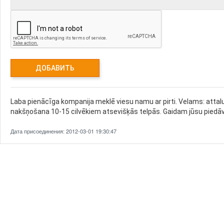
Laba pienācīga kompanija meklē viesu namu ar pirti. Velams: attal
nakšņošana 10-15 cilvēkiem atsevišķās telpās. Gaidam jūsu pied
Дата присоединения: 2012-03-01 19:30:47