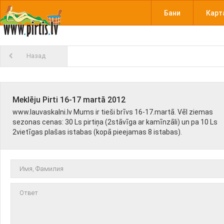
Бани
Карт
Назад
Meklēju Pirti 16-17 martā 2012
www.lauvaskalni.lv Mums ir tieši brīvs 16-17.martā. Vēl ziemas
sezonas cenas: 30 Ls pirtiņa (2stāvīga ar kamīnzāli) un pa 10 Ls
2vietīgas plašas istabas (kopā pieejamas 8 istabas).