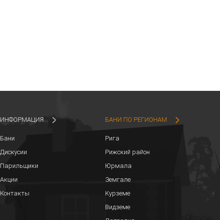
ИНФОРМАЦИЯ
БАНИ ПО РЕГИОНАМ
Бани
Рига
Дискусии
Рижский район
Парильщики
Юрмала
Акции
Земгале
Контакты
Курземе
Видземе