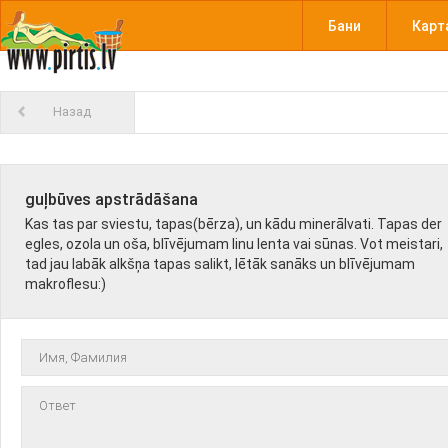
Бани
Карт
Назад
guļbūves apstrādāšana
Kas tas par sviestu, tapas(bērza), un kādu minerālvati. Tapas der
egles, ozola un oša, blīvējumam linu lenta vai sūnas. Vot meistari,
tad jau labāk alkšņa tapas salikt, lētāk sanāks un blīvējumam
makroflesu:)