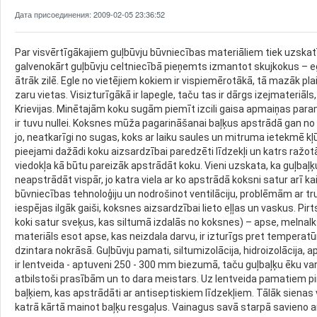
Дата присоединения: 2009-02-05 23:36:52
Par visvērtīgākajiem guļbūvju būvniecības materiāliem tiek uzskat
galvenokārt guļbūvju celtniecībā pieņemts izmantot skujkokus – egli,
ātrāk zilē. Egle no vietējiem kokiem ir vispiemērotākā, tā mazāk pla
zaru vietas. Visizturīgākā ir lapegle, taču tas ir dārgs izejmateriāl
Krievijas. Minētajām koku sugām piemīt izcili gaisa apmaiņas param
ir tuvu nullei. Koksnes mūža pagarināšanai baļķus apstrādā gan no
jo, neatkarīgi no sugas, koks ar laiku saules un mitruma ietekmē kļū
pieejami dažādi koku aizsardzībai paredzēti līdzekļi un katrs ražotā
viedokļa kā būtu pareizāk apstrādāt koku. Vieni uzskata, ka guļbaļķu
neapstrādāt vispār, jo katra viela ar ko apstrādā koksni satur arī ka
būvniecības tehnoloģiju un nodrošinot ventilāciju, problēmām ar trup
iespējas ilgāk gaiši, koksnes aizsardzībai lieto eļļas un vaskus. Pi
koki satur sveķus, kas siltumā izdalās no koksnes) – apse, melnalks
materiāls esot apse, kas neizdala darvu, ir izturīgs pret tempera
dzintara nokrāsā. Guļbūvju pamati, siltumizolācija, hidroizolācij
ir lentveida - aptuveni 250 - 300 mm biezumā, taču guļbaļķu ēku var b
atbilstoši prasībām un to dara meistars. Uz lentveida pamatiem pi
baļķiem, kas apstrādāti ar antiseptiskiem līdzekļiem. Tālāk sienas v
katrā kārtā mainot baļķu resgaļus. Vainagus savā starpā savieno ar