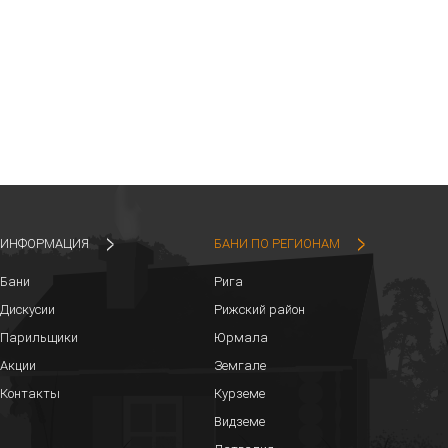
ИНФОРМАЦИЯ
БАНИ ПО РЕГИОНАМ
Бани
Рига
Дискусии
Рижский район
Парильщики
Юрмала
Акции
Земгале
Контакты
Курземе
Видземе