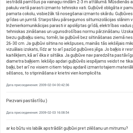
iestrādā pamīšus pa vainagu rindām 2-3 m attālumā. Mūsdienās ab
pakulu vietā parasti izmanto tehnisko vati. Guļbūvē obligāta ir pam
pamata cokolu, visbiežāk tā nosegšanai izmanto skārdu. Guļbūves ne
grīdas un jumtā. Starpstāvu pārsegumos siltumizolācijas slānim v
Inženierkomunikācijas parasti ir apslēptas grīdā, elektrības vadus
tehniskas zināšanas un ugunsdrošības normu pārzināšanu. Uzskata
biezu guļbaļķu sienu, tomēr, lai guļbūvē bez siltināšanas ziemā n
26-30 cm. Ja guļbūvi siltina no iekšpuses, mainās tās iekšējais mik
vizuālais izskats, līdz ar to arī pazūd guļbūves jēga. Jo baļķis ir re
kaitēkļiem, kā arī ēka ir siltāka. Ja guļbūve nav paredzēta pastāvīg
diametra baļķiem. Iekšējo apdari guļbūvēs iespējams veidot ne tika
baļķi, bet arī no visiem citiem telpu apdarē izmantotajiem materiāli
sēšanos, to stiprināšana ir krietni vien komplicēta.
Дата присоединения: 2009-02-04 00:42:36
Piezvani pastāstīšu:)
Дата присоединения: 2009-02-03 16:08:54
ar ko būtu vis labāk apstrādāt guļbūvi pret zilēšanu un mitrumu?