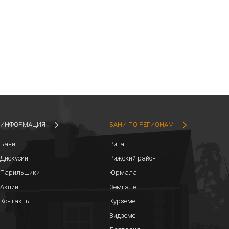
ИНФОРМАЦИЯ
БАНИ ПО РЕГИОНАМ
Бани
Рига
Дискусии
Рижский район
Парильщики
Юрмала
Акции
Земгале
Контакты
Курземе
Видземе