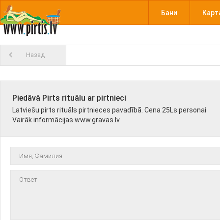
Бани
Карт
Назад
Piedāvā Pirts rituālu ar pirtnieci
Latviešu pirts rituāls pirtnieces pavadībā. Cena 25Ls personai
Vairāk informācijas www.gravas.lv