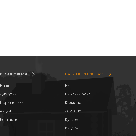
ИНФОРМАЦИЯ
БАНИ ПО РЕГИОНАМ
Бани
Рига
Дискусии
Рижский район
Парильщики
Юрмала
Акции
Земгале
Контакты
Курземе
Видземе