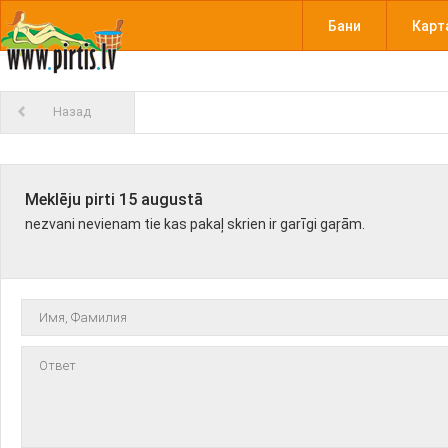
Бани
Карт
Назад
Meklēju pirti 15 augustā
nezvani nevienam tie kas pakaļ skrien ir garīgi gaŗām.