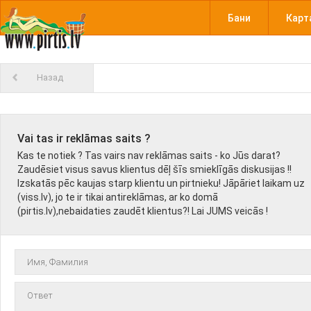
Бани
Карт
Назад
Vai tas ir reklāmas saits ?
Kas te notiek ? Tas vairs nav reklāmas saits - ko Jūs darat?
Zaudēsiet visus savus klientus dēļ šīs smieklīgās diskusijas !!
Izskatās pēc kaujas starp klientu un pirtnieku! Jāpāriet laikam uz
(viss.lv), jo te ir tikai antireklāmas, ar ko domā
(pirtis.lv),nebaidaties zaudēt klientus?! Lai JUMS veicās !