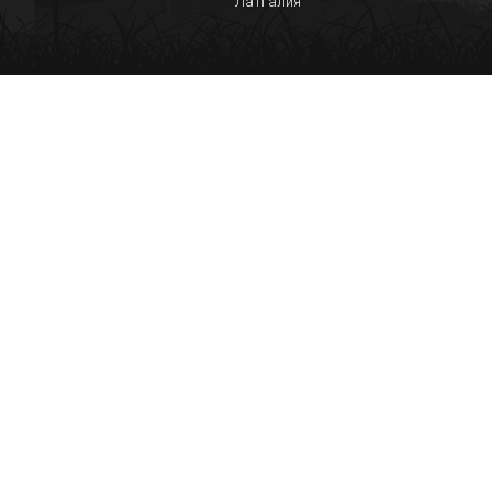
Латгалия