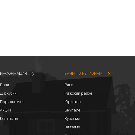
ИНФОРМАЦИЯ
БАНИ ПО РЕГИОНАМ
Бани
Рига
Дискусии
Рижский район
Парильщики
Юрмала
Акции
Земгале
Контакты
Курземе
Видземе