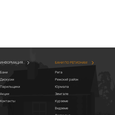
ИНФОРМАЦИЯ
БАНИ ПО РЕГИОНАМ
Бани
Рига
Дискусии
Рижский район
Парильщики
Юрмала
Акции
Земгале
Контакты
Курземе
Видземе