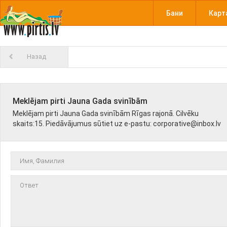
Бани
Карт
Назад
Meklējam pirti Jauna Gada svinībām
Meklējam pirti Jauna Gada svinībām Rīgas rajonā. Cilvēku
skaits:15. Piedāvājumus sūtiet uz e-pastu: corporative@inbox.lv