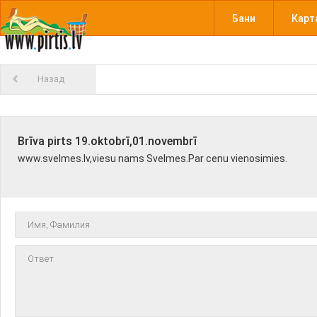
Бани
Карт
Назад
Brīva pirts 19.oktobrī,01.novembrī
www.svelmes.lv,viesu nams Svelmes.Par cenu vienosimies.