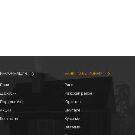
ИНФОРМАЦИЯ
БАНИ ПО РЕГИОНАМ
Бани
Рига
Дискусии
Рижский район
Парильщики
Юрмала
Акции
Земгале
Контакты
Курземе
Видземе