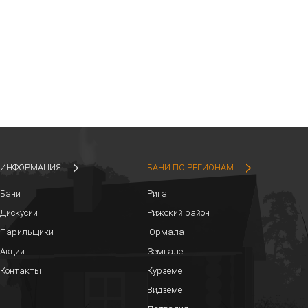
ИНФОРМАЦИЯ
БАНИ ПО РЕГИОНАМ
Бани
Рига
Дискусии
Рижский район
Парильщики
Юрмала
Акции
Земгале
Контакты
Курземе
Видземе