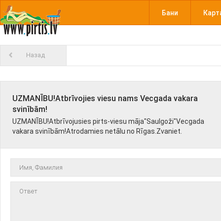
Бани
Карт
Назад
UZMANĪBU!Atbrīvojies viesu nams Vecgada vakara
svinībām!
UZMANĪBU!Atbrīvojusies pirts-viesu māja"Saulgoži"Vecgada
vakara svinībām!Atrodamies netālu no Rīgas.Zvaniet.