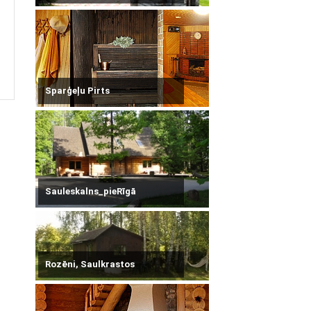
Sparģeļu Pirts
Sauleskalns_pieRīgā
Rozēni, Saulkrastos