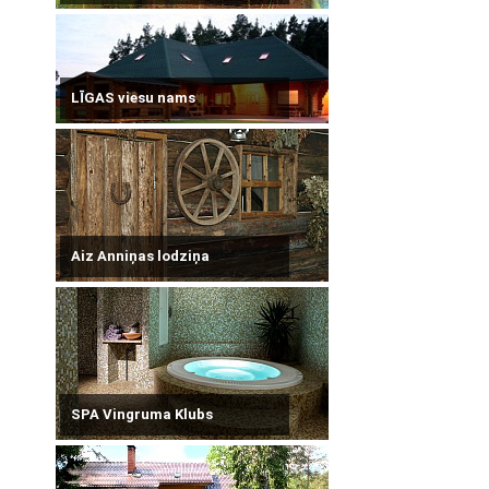
LĪGAS viesu nams
Aiz Anniņas lodziņa
SPA Vingruma Klubs