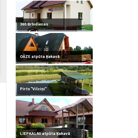
365 Brīvdienas
OĀZE atpūta Ķekavā
Pirts "Vilciņi"
LIEPKALNI atpūta Ķekavā