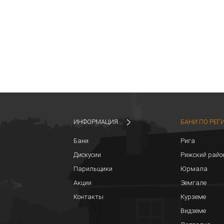
ИНФОРМАЦИЯ
БАНИ ПО РЕГ
Бани
Рига
Дискусии
Рижский райо
Парильщики
Юрмала
Акции
Земгале
Контакты
Курземе
Видземе