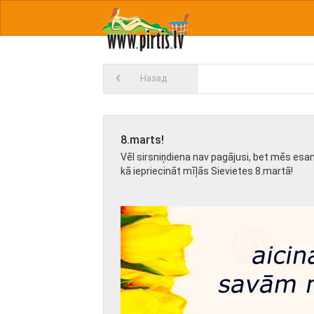
Назад
8.marts!
Vēl sirsniņdiena nav pagājusi, bet mēs esa
kā iepriecināt mīļās Sievietes 8.martā!