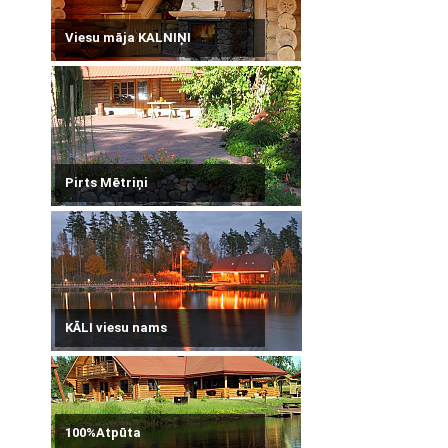
Viesu māja KALNIŅI
Pirts Mētriņi
KĀLI viesu nams
100%Atpūta