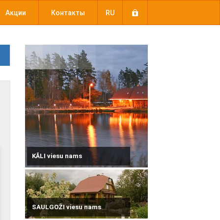
Акции
Контакты
RU
KĀLI viesu nams
SAULGOŽI viesu nams