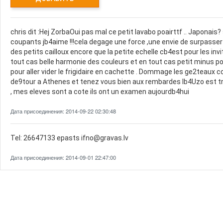
chris dit :Hej ZorbaOui pas mal ce petit lavabo poairttf .. Japonais
coupants jb4aime !!!cela degage une force ,une envie de surpasser s
des petits cailloux encore que la petite echelle cb4est pour les invi
tout cas belle harmonie des couleurs et en tout cas petit minus po
pour aller vider le frigidaire en cachette . Dommage les ge2teaux 
de9tour a Athenes et tenez vous bien aux rembardes lb4Uzo est tr
, mes eleves sont a cote ils ont un examen aujourdb4hui
Дата присоединения: 2014-09-22 02:30:48
Tel: 26647133 epasts ifno@gravas.lv
Дата присоединения: 2014-09-01 22:47:00