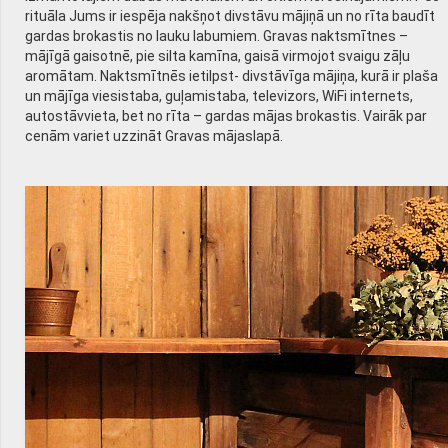
rituāla Jums ir iespēja nakšņot divstāvu mājiņā un no rīta baudīt
gardas brokastis no lauku labumiem. Gravas naktsmītnes –
mājīgā gaisotnē, pie silta kamīna, gaisā virmojot svaigu zāļu
aromātam. Naktsmītnēs ietilpst- divstāvīga mājiņa, kurā ir plaša
un mājīga viesistaba, guļamistaba, televizors, WiFi internets,
autostāvvieta, bet no rīta – gardas mājas brokastis. Vairāk par
cenām variet uzzināt Gravas mājaslapā.