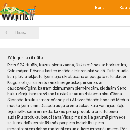
Бани
Карт
Назад
Zāļu pirts rituāls
Pirts SPA rituāls, Kazas piena vanna, Naktsmītnes ar brokastīm,
Grila mājiņa. Dāvanu kartes iegāde elektroniskā veidā. Pirts rituāla
komplektā iekļauts: Ķermeņa skrubēšana ar pašgatavotu skrubi
Klūgu slotiņu izmantošana Enerģētiskā pēršanās ar
daudzveidīgām, katram dzimumam piemērotām, slotiņām Seno
baltu zīmju izmantošana Latviešu tautasdziesmu skaitīšana
Skanošo trauku izmantošana pirtī Atdzesēšanās baseinā Medus
maska ķermenim Dažādu augu aromātiskās kāju vanniņas Zāļu
tēju malkošana ar medu, kazas piena produktu un citu pašu
audzētu produktu baudīšana Visa pirts rituāla garumā pirtniece
ar Jums dalīsies zināšanās par pirts iedarbību, pirts
izmantotajiem dabas materiāliem un citiem ierosinājumiem. Pēc