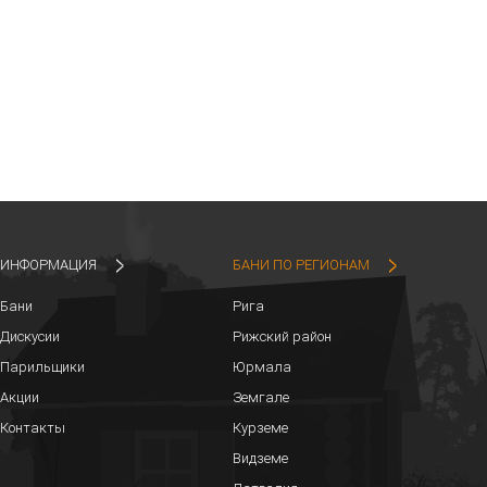
ИНФОРМАЦИЯ
БАНИ ПО РЕГИОНАМ
Бани
Рига
Дискусии
Рижский район
Парильщики
Юрмала
Акции
Земгале
Контакты
Курземе
Видземе