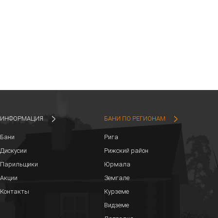
ИНФОРМАЦИЯ
БАНИ ПО РЕГИОНАМ
Бани
Рига
Дискусии
Рижский район
Парильщики
Юрмала
Акции
Земгале
Контакты
Курземе
Видземе