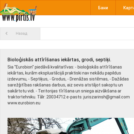
Бани
Карт
Назад
Bioloģiskās attīrīšanas iekārtas, grodi, septiķi.
Sia ''Eurobion'' piedāvā kvalitatīvas: - bioloģiskās attīrīšanas
iekārtas, kurām ekspluatācijā praktiski nav nekādu papildus
izdevumu, - Septiķus, - Grodus, - Drenāžas sistēmas, - Dažādas
sarežģitības rakšanas darbus, aiz sevis atstājot sakoptu un
sakārtotu vidi. - Teritorijas tīrīšana un sniega aizvākšana ar
traktortehniku. Tālr: 20034712 e-pasts: juriszarinsh@gmail.com
www.eurobion.eu