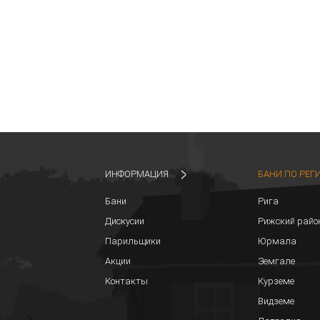
ИНФОРМАЦИЯ
БАНИ ПО РЕГ
Бани
Рига
Дискусии
Рижский райо
Парильщики
Юрмала
Акции
Земгале
Контакты
Курземе
Видземе