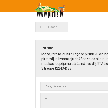
Назад
Pirtiņa
Maza,karsta lauku pirtiņa ar pirtnieku aicin
pirtsmīļus.Izmantoju dažāda veida skrubu
maskas.Iespējama atvēsināties dīķītī.Atr
Straupē.t22434638