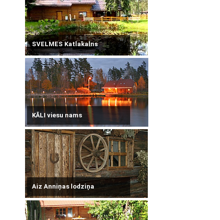
SVELMES Katlakalns
KĀLI viesu nams
Aiz Anniņas lodziņa