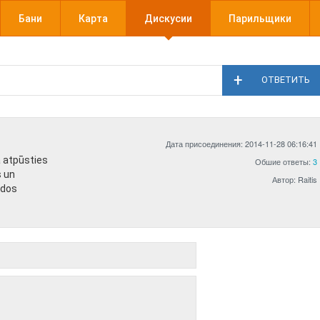
Бани
Карта
Дискусии
Парильщики
ОТВЕТИТЬ
Дата присоединения: 2014-11-28 06:16:41
a atpūsties
Обшие ответы:
3
s un
Автор: Raitis
odos