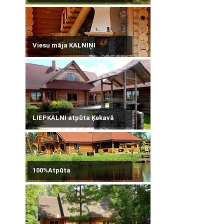
Viesu māja KALNIŅI
LIEPKALNI atpūta Ķekavā
100%Atpūta