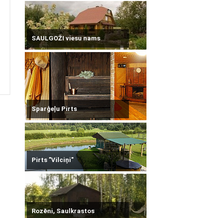
SAULGOŽI viesu nams
Sparģeļu Pirts
Pirts "Vilciņi"
Rozēni, Saulkrastos