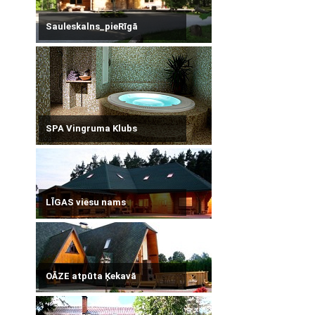
Sauleskalns_pieRīgā
SPA Vingruma Klubs
LĪGAS viesu nams
OĀZE atpūta Ķekavā