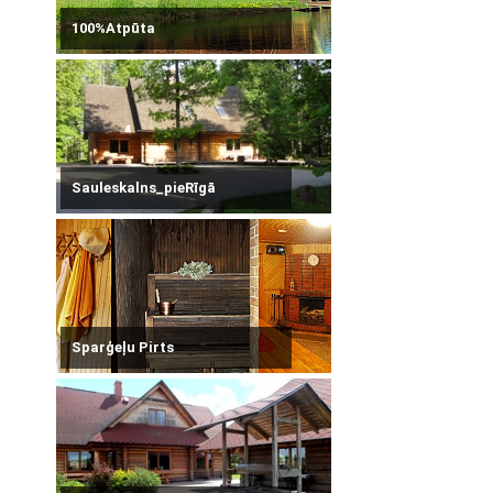
100%Atpūta
Sauleskalns_pieRīgā
Sparģeļu Pirts