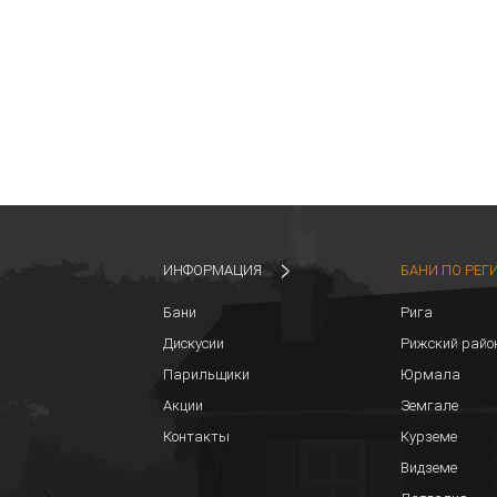
ИНФОРМАЦИЯ
БАНИ ПО РЕГ
Бани
Рига
Дискусии
Рижский райо
Парильщики
Юрмала
Акции
Земгале
Контакты
Курземе
Видземе