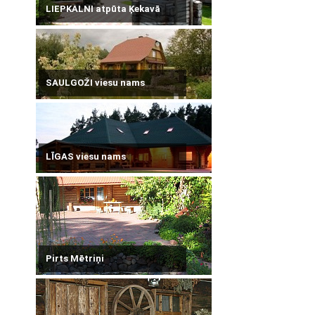
LIEPKALNI atpūta Ķekavā
SAULGOŽI viesu nams
LĪGAS viesu nams
Pirts Mētriņi