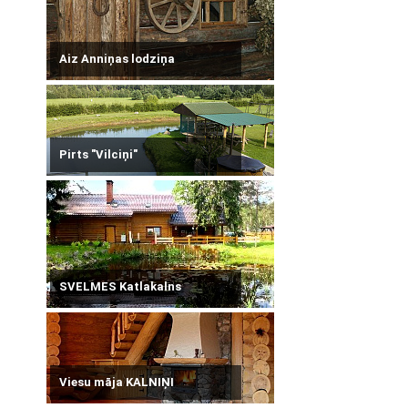
Aiz Anniņas lodziņa
Pirts "Vilciņi"
SVELMES Katlakalns
Viesu māja KALNIŅI