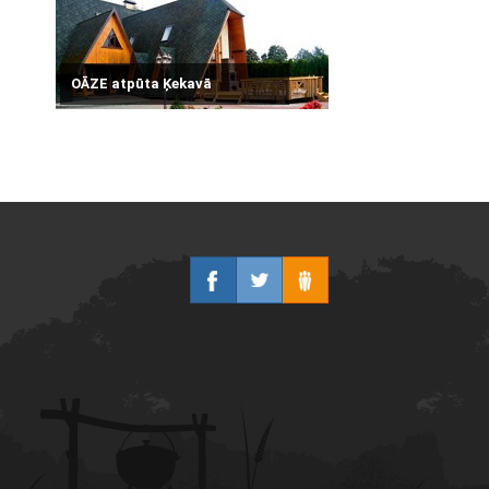
OĀZE atpūta Ķekavā