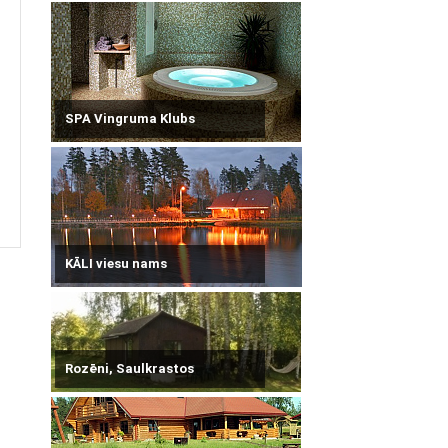
SPA Vingruma Klubs
KĀLI viesu nams
Rozēni, Saulkrastos