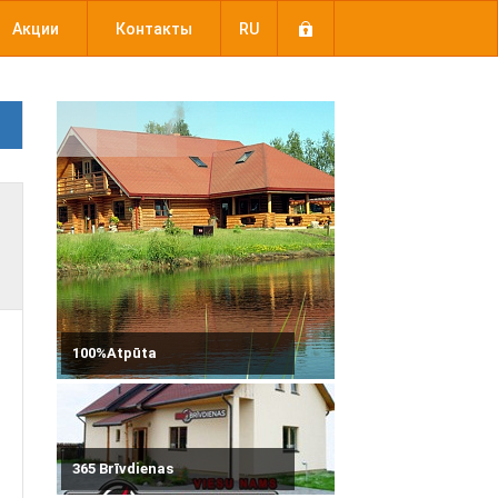
Акции
Контакты
RU
100%Atpūta
365 Brīvdienas