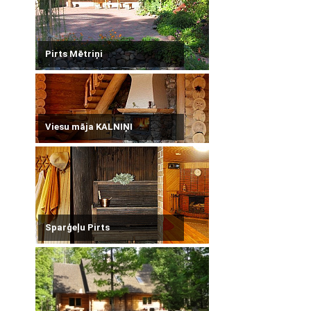
Pirts Mētriņi
Viesu māja KALNIŅI
Sparģeļu Pirts