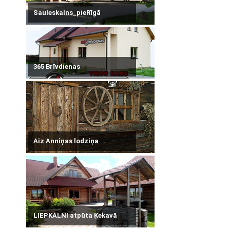
Sauleskalns_pieRīgā
365 Brīvdienas
Aiz Anniņas lodziņa
LIEPKALNI atpūta Ķekavā