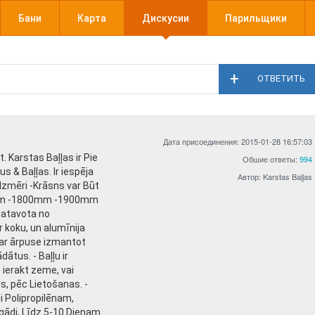
Бани
Карта
Дискусии
Парильщики
ОТВЕТИТЬ
Дата присоединения: 2015-01-28 16:57:03
 Karstas Baļļas ir Pie
Обшие ответы:
994
s & Baļļas. Ir iespēja
Автор: Karstas Baļļas
Izmēri -Krāsns var Būt
0mm -1800mm -1900mm
gatavota no
r koku, un alumīnija
Var ārpuse izmantot
ātus. - Baļļu ir
e ierakt zeme, vai
ls, pēc Lietošanas. -
i Polipropilēnam,
egādi, Līdz 5-10 Dienam