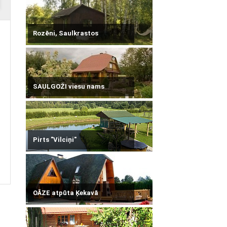
Rozēni, Saulkrastos
SAULGOŽI viesu nams
Pirts "Vilciņi"
OĀZE atpūta Ķekavā