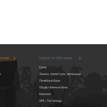
ИОНАМ
ПОИСК ПО ТИПУ БАНИ
Бани
н
Замки, поместьии, мельници
Лечебные бани
Общественные бани
Кемпинг
SPA / Гостиницы