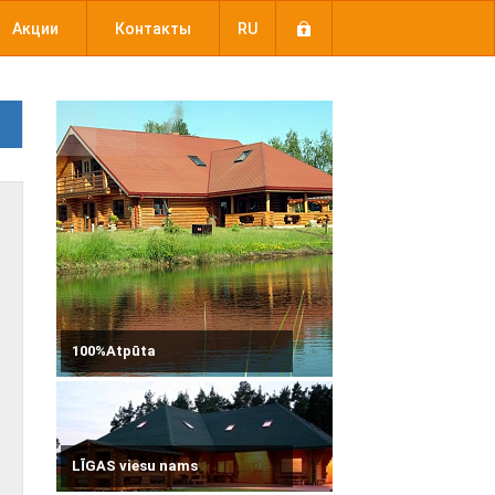
Акции
Контакты
RU
100%Atpūta
LĪGAS viesu nams