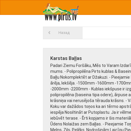
Назад
Karstas Baļļas
Padari Ziemu Foršāku, Mēs to Varam Izdarīt.
mums. - Polipropilēna Pirts kublas & Baseinu
Baļļu Nokomplektēt ar Džakuzi. - Pieejamie 
ārēja, Iekšēja. -1500mm -1600mm -170
-2000mm -2200mm - Kublas iekšpuse ir iz
polipropilēna (baseina tipa odere), ārpuse a
krāsniņa vai nerusējoša tērauda krāsns. - 
Koku var dažādos toņos ka ari tērmo apstrād
iespēja Nosiltināt ar Putoplastu. Ja ir vēlm
iebūvēt terase. - Ērti kopjams ir šis materiā
Ūdens Nolaižas zem Baļļas. - Pieejamie Toņ
Melns, Zils, Pelēks. Nodrošinām Laicīgu Pi