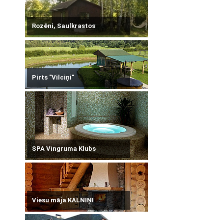
Rozēni, Saulkrastos
Pirts "Vilciņi"
SPA Vingruma Klubs
Viesu māja KALNIŅI