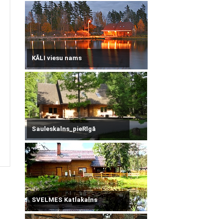
KĀLI viesu nams
Sauleskalns_pieRīgā
SVELMES Katlakalns