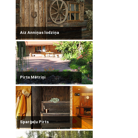
Aiz Anniņas lodziņa
Pirts Mētriņi
Sparģeļu Pirts