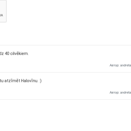
īdz 40 cilvēkiem.
Автор: andreta
ētu atzīmēt Halovīnu. :)
Автор: andreta