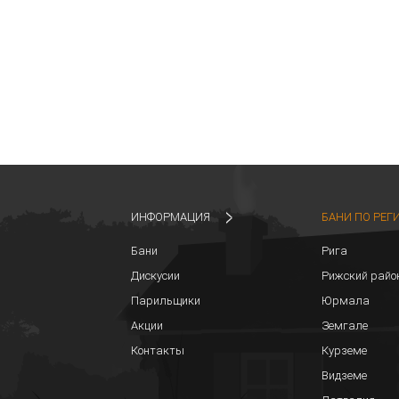
ИНФОРМАЦИЯ
БАНИ ПО РЕГ
Бани
Рига
Дискусии
Рижский райо
Парильщики
Юрмала
Акции
Земгале
Контакты
Курземе
Видземе