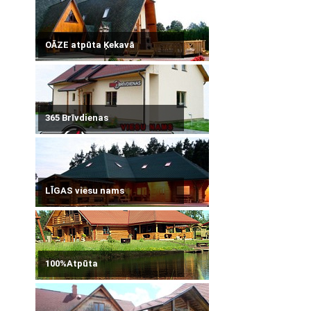
OĀZE atpūta Ķekavā
365 Brīvdienas
LĪGAS viesu nams
100%Atpūta