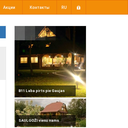
Акции
Контакты
RU
B11 Laba pirts pie Gaujas
SAULGOŽI viesu nams