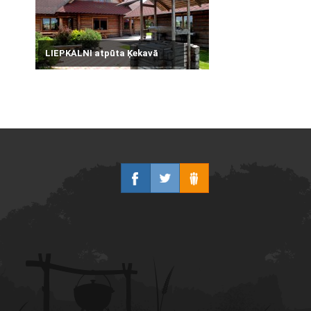
LIEPKALNI atpūta Ķekavā