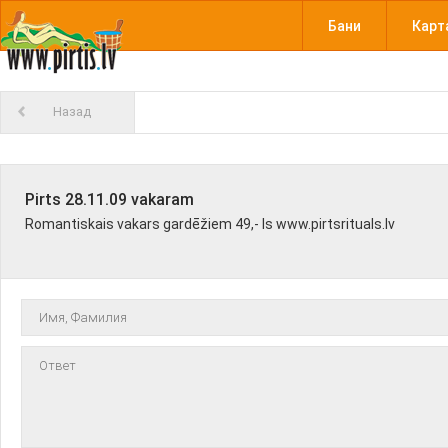
Бани
Карт
Назад
Pirts 28.11.09 vakaram
Romantiskais vakars gardēžiem 49,- ls www.pirtsrituals.lv