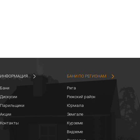
ИНФОРМАЦИЯ
БАНИ ПО РЕГИОНАМ
Бани
Рига
Дискусии
Рижский район
Парильщики
Юрмала
Акции
Земгале
Контакты
Курземе
Видземе