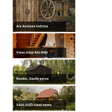
Aiz Anniņas lodziņa
Viesu māja KALNIŅI
Rozēni, Saulkrastos
SAULGOŽI viesu nams