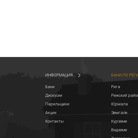
ИНФОРМАЦИЯ
БАНИ ПО РЕГ
Бани
Рига
Дискусии
Рижский райо
Парильщики
Юрмала
Акции
Земгале
Контакты
Курземе
Видземе