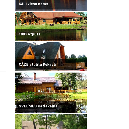
KĀLI viesu nams
100%Atpūta
OĀZE atpūta Ķekavā
SVELMES Katlakalns