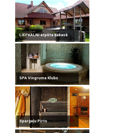
LIEPKALNI atpūta Ķekavā
SPA Vingruma Klubs
Sparģeļu Pirts