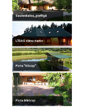
Sauleskalns_pieRīgā
LĪGAS viesu nams
Pirts "Vilciņi"
Pirts Mētriņi