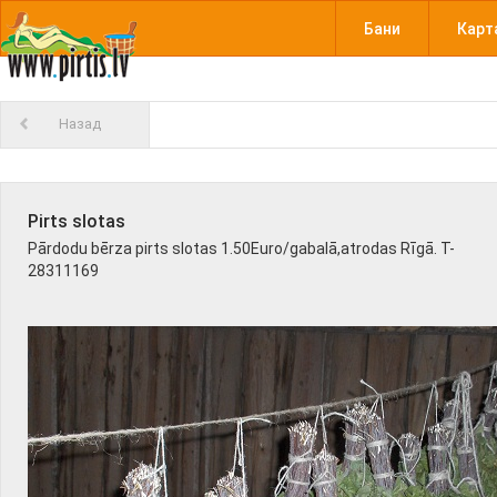
Бани
Карт
Назад
Pirts slotas
Pārdodu bērza pirts slotas 1.50Euro/gabalā,atrodas Rīgā. T-
28311169