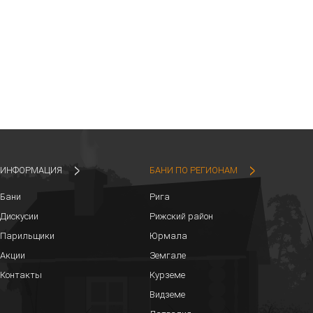
ИНФОРМАЦИЯ
БАНИ ПО РЕГИОНАМ
Бани
Рига
Дискусии
Рижский район
Парильщики
Юрмала
Акции
Земгале
Контакты
Курземе
Видземе