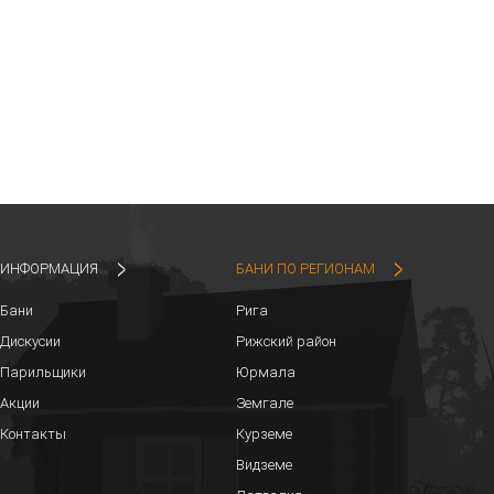
ИНФОРМАЦИЯ
БАНИ ПО РЕГИОНАМ
Бани
Рига
Дискусии
Рижский район
Парильщики
Юрмала
Акции
Земгале
Контакты
Курземе
Видземе