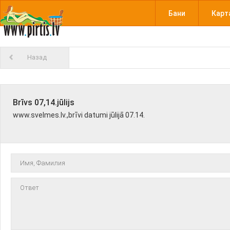
Бани
Карт
Назад
Brīvs 07,14.jūlijs
www.svelmes.lv.,brīvi datumi jūlijā 07.14.