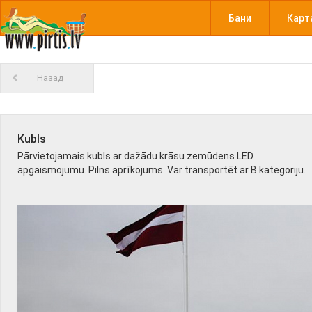
Бани
Карт
Назад
Kubls
Pārvietojamais kubls ar dažādu krāsu zemūdens LED
apgaismojumu. Pilns aprīkojums. Var transportēt ar B kategoriju.