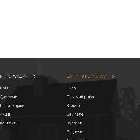
ИНФОРМАЦИЯ
БАНИ ПО РЕГИОНАМ
Бани
Рига
Дискусии
Рижский район
Парильщики
Юрмала
Акции
Земгале
Контакты
Курземе
Видземе