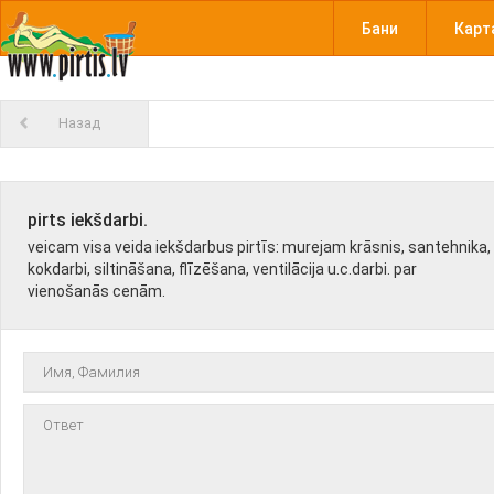
Бани
Карт
Назад
pirts iekšdarbi.
veicam visa veida iekšdarbus pirtīs: murejam krāsnis, santehnika,
kokdarbi, siltināšana, flīzēšana, ventilācija u.c.darbi. par
vienošanās cenām.