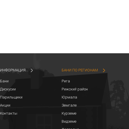
ИНФОРМАЦИЯ
БАНИ ПО РЕГИОНАМ
Бани
Рига
Дискусии
Рижский район
Парильщики
Юрмала
Акции
Земгале
Контакты
Курземе
Видземе