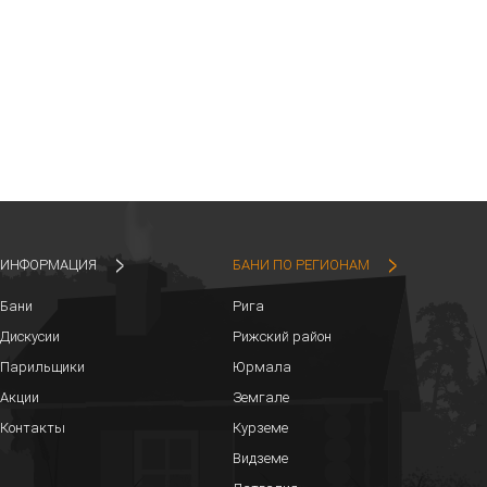
ИНФОРМАЦИЯ
БАНИ ПО РЕГИОНАМ
Бани
Рига
Дискусии
Рижский район
Парильщики
Юрмала
Акции
Земгале
Контакты
Курземе
Видземе