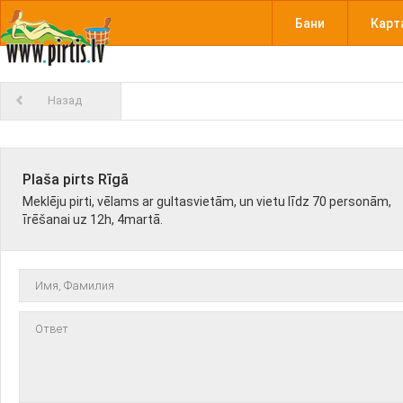
Бани
Карт
Назад
Plaša pirts Rīgā
Meklēju pirti, vēlams ar gultasvietām, un vietu līdz 70 personām,
īrēšanai uz 12h, 4martā.