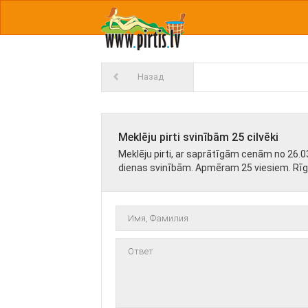
Назад
Meklēju pirti svinībām 25 cilvēki
Meklēju pirti, ar saprātīgām cenām no 26.
dienas svinībām. Apmēram 25 viesiem. Rī