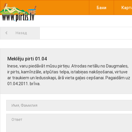
Бани
Карт
Назад
Meklēju pirti 01.04
Inese, varu piedāvāt mūsu pirtiņu. Atrodas netālu no Daugmales,
ir pirts, kamīnzāle, atpūtas telpa, istabiņas nakšņošanai, virtuve
ar traukiem un ledusskapi, ārā vieta gaļas cepšanai. Pagaidām uz
01.04.2011. brīva.