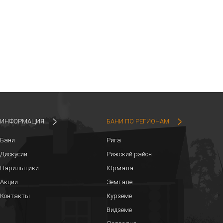
ИНФОРМАЦИЯ
БАНИ ПО РЕГИОНАМ
Бани
Рига
Дискусии
Рижский район
Парильщики
Юрмала
Акции
Земгале
Контакты
Курземе
Видземе