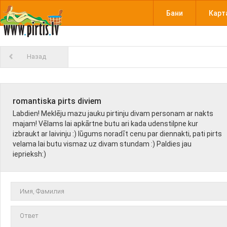
Бани
Карт
Назад
romantiska pirts diviem
Labdien! Meklēju mazu jauku pirtinju divam personam ar nakts
majam! Vēlams lai apkārtne butu ari kada udenstilpne kur
izbraukt ar laivinju :) lūgums noradīt cenu par diennakti, pati pirts
velama lai butu vismaz uz divam stundam :) Paldies jau
ieprieksh:)