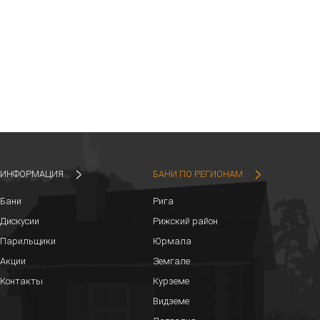
ИНФОРМАЦИЯ
БАНИ ПО РЕГИОНАМ
Бани
Рига
Дискусии
Рижский район
Парильщики
Юрмала
Акции
Земгале
Контакты
Курземе
Видземе