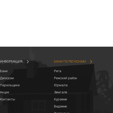
ИНФОРМАЦИЯ
БАНИ ПО РЕГИОНАМ
Бани
Рига
Дискусии
Рижский район
Парильщики
Юрмала
Акции
Земгале
Контакты
Курземе
Видземе