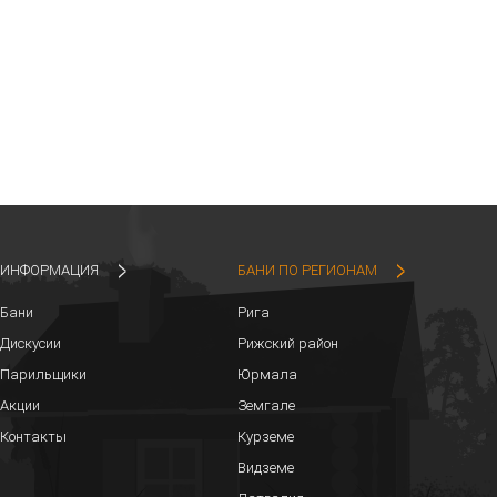
ИНФОРМАЦИЯ
БАНИ ПО РЕГИОНАМ
Бани
Рига
Дискусии
Рижский район
Парильщики
Юрмала
Акции
Земгале
Контакты
Курземе
Видземе