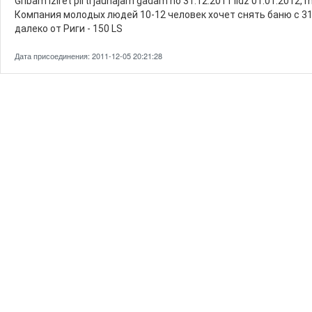
Gribam iziret pirti jaunajam gadam no 31.12.2011 lidz 01.01.2012,
Компания молодых людей 10-12 человек хочет снять баню с 31.
далеко от Риги - 150 LS
Дата присоединения: 2011-12-05 20:21:28