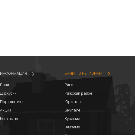
ИНФОРМАЦИЯ
БАНИ ПО РЕГИОНАМ
Бани
Рига
Дискусии
Рижский район
Парильщики
Юрмала
Акции
Земгале
Контакты
Курземе
Видземе