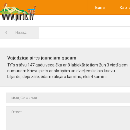
Бани
Карт
Назад
Vajadziga pirts jaunajam gadam
Trīs stāvu 147 gadu veca ēka ar 8 labiekārtotiem 2un 3 vietīgiem
numuriem.Krievu pirts ar slotiņām un dvieļiem,lielais krievu
biljards, deju zāle, ēdamzāle,āra kamīns, ēkā 4 kamīni.