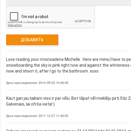
Love reading your rmsnoadens Michelle . Here are mine,I have to pee
snowboarding.the sky is pink right now and against the whiteness of
now and shoot it, after I go to the bathroom .xoxo
Дата присоединения: 2014-09-23 10:46:49
Kaut gan jau laikam viss ir par vēlu. Bet tāpat vēl meklēju pirti līd
Galvenais, lai ofrša vieta!:)
Дата присоединения: 2011-12-07 11:46:05