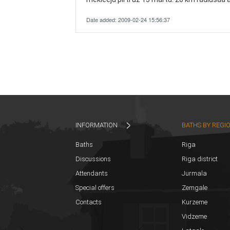
Date added: 2009-02-24 15:56:37
INFORMATION
BATHS BY REGI
Baths
Riga
Discussions
Riga district
Attendants
Jurmala
Special offers
Zemgale
Contacts
Kurzeme
Vidzeme