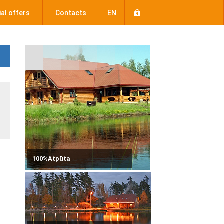
al offers
Contacts
EN
100%Atpūta