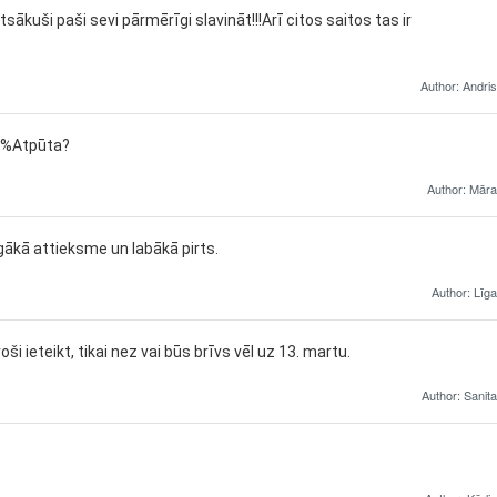
kuši paši sevi pārmērīgi slavināt!!!Arī citos saitos tas ir
Author: Andris
00%Atpūta?
Author: Māra
gākā attieksme un labākā pirts.
Author: Līga
i ieteikt, tikai nez vai būs brīvs vēl uz 13. martu.
Author: Sanita