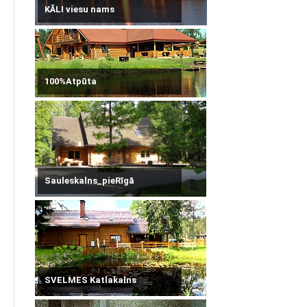
KĀLI viesu nams
100%Atpūta
Sauleskalns_pieRīgā
SVELMES Katlakalns