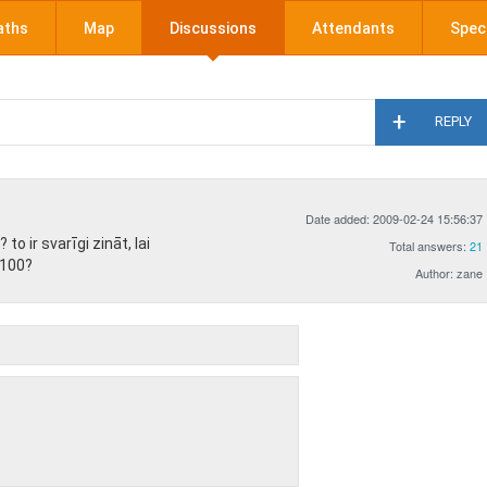
aths
Map
Discussions
Attendants
Speci
REPLY
Date added: 2009-02-24 15:56:37
to ir svarīgi zināt, lai
Total answers:
21
 100?
Author: zane