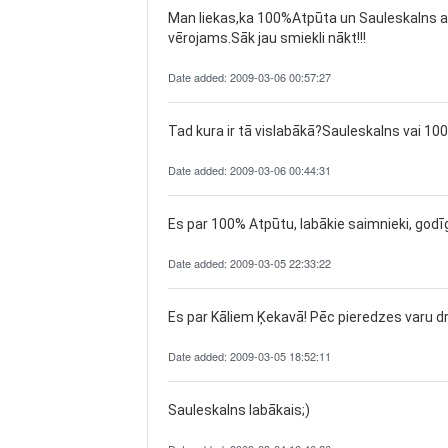
Man liekas,ka 100%Atpūta un Sauleskalns atsā
vērojams.Sāk jau smiekli nākt!!!
Date added: 2009-03-06 00:57:27
Tad kura ir tā vislabākā?Sauleskalns vai 1
Date added: 2009-03-06 00:44:31
Es par 100% Atpūtu, labākie saimnieki, godī
Date added: 2009-03-05 22:33:22
Es par Kāliem Ķekavā! Pēc pieredzes varu droš
Date added: 2009-03-05 18:52:11
Sauleskalns labākais;)