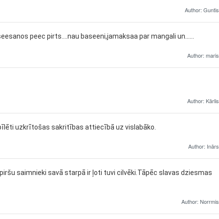
Author: Guntis
eesanos peec pirts....nau baseeni,jamaksaa par mangali un......
Author: maris
Author: Kārlis
īlēti uzkrītošas sakritības attiecībā uz vislabāko.
Author: Inārs
o"piršu saimnieki savā starpā ir ļoti tuvi cilvēki.Tāpēc slavas dziesmas
Author: Norrmis