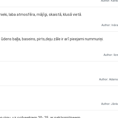
Author: Kārlis
nieki, laba atmosfēra, mājīgi, skaistā, klusā vietā.
Author: Ināra
ūdens baļļa, baseins, pirts,deju zāle ir arī pieejami nummuriņi.
Author: Ilze
Author: Adams
Author: Jānis
p riigu, uz ccilveekiem 20- 25, ar naktsmiitneem.