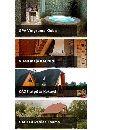
SPA Vingruma Klubs
Viesu māja KALNIŅI
OĀZE atpūta Ķekavā
SAULGOŽI viesu nams