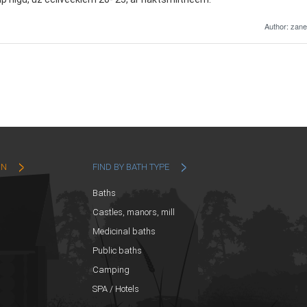
Author: zane
ON
FIND BY BATH TYPE
Baths
Castles, manors, mill
Medicinal baths
Public baths
Camping
SPA / Hotels