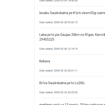
Date added: 2009-03-04 18:46:26
Iesaku Sauleskalna pirti! ļoti viesmīlīgi saim
Date added: 2009-02-28 00:22:13
Laba pirts pie Gaujas 20km no Rīgas. Karstā 
29455225
Date added: 2009-02-26 12:19:15
Kekava
Date added: 2009-02-25 20:01:11
Brīva Sauleskalna pirts Ls200,-
Date added: 2009-02-24 20:23:30
mekleeju pirti uz 13 martu. 20 km radiusaa a