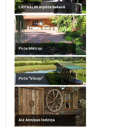
LIEPKALNI atpūta Ķekavā
Pirts Mētriņi
Pirts "Vilciņi"
Aiz Anniņas lodziņa