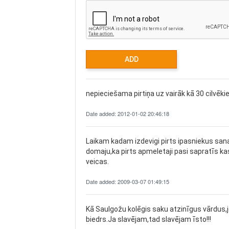
nepieciešama pirtiņa uz vairāk kā 30 cilvēki
Date added: 2012-01-02 20:46:18
Laikam kadam izdevigi pirts ipasniekus sana
domaju,ka pirts apmeletaji pasi sapratīs kas 
veicas.
Date added: 2009-03-07 01:49:15
Kā Saulgožu kolēgis saku atzinīgus vārdus,jo
biedrs.Ja slavējam,tad slavējam īsto!!!