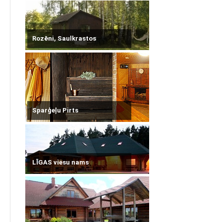
Rozēni, Saulkrastos
Sparģeļu Pirts
LĪGAS viesu nams