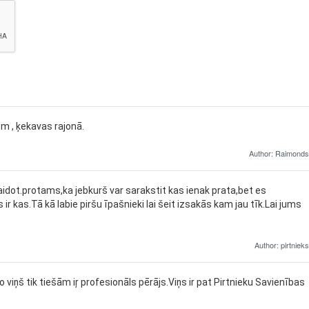
em , ķekavas rajonā.
Author: Raimonds
idot.protams,ka jebkurš var sarakstit kas ienak prata,bet es
ir kas.Tā kā labie piršu īpašnieki lai šeit izsakās kam jau tīk.Lai jums
Author: pirtnieks
 viņš tik tiešām iŗ profesionāls pērājs.Viņs ir pat Pirtnieku Savienības