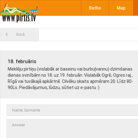
Baths
Map
Back
18. februāris
Meklēju pirtiņu (vislabāk ar baseinu vai burbuļvannu) dzimšanas
dienas svinībām no 18. uz 19. februāri. Vislabāk Ogrē, Ogres raj.,
Rīgā vai tuvākajā apkārtnē. Cilvēku skaits apmēram 20. Līdz 80-
90Ls. Piedāvājumus, lūdzu, sūtiet uz e-pastu :)