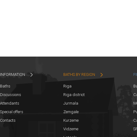
INFORMATION
BATHS BY REGION
F
Baths
Riga
B
Discussions
Riga district
Ca
Attendants
Jurmala
M
Special offers
Zemgale
Pu
Contacts
Kurzeme
C
Vidzeme
SP