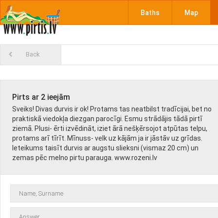
Baths
Map
Back
Pirts ar 2 ieejām
Sveiks! Divas durvis ir ok! Protams tas neatbilst tradīcijai, bet no
praktiskā viedokļa diezgan parocīgi. Esmu strādājis tādā pirtī
ziemā. Plusi- ērti izvēdināt, iziet ārā nešķērsojot atpūtas telpu,
protams arī tīrīt. Mīnuss- velk uz kājām ja ir jāstāv uz grīdas.
Ieteikums taisīt durvis ar augstu slieksni (vismaz 20 cm) un
zemas pēc melno pirtu parauga. www.rozeni.lv