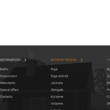
INFORMATION
BATHS BY REGION
F
Baths
Riga
B
Discussions
Riga district
Ca
Attendants
Jurmala
M
Special offers
Zemgale
Pu
Contacts
Kurzeme
C
Vidzeme
SP