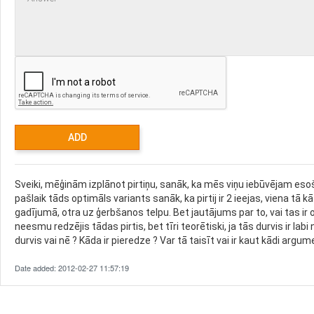
Sveiki, mēģinām izplānot pirtiņu, sanāk, ka mēs viņu iebūvējam esošā 
pašlaik tāds optimāls variants sanāk, ka pirtij ir 2 ieejas, viena tā kā
gadījumā, otra uz ģerbšanos telpu. Bet jautājums par to, vai tas ir ok,
neesmu redzējis tādas pirtis, bet tīri teorētiski, ja tās durvis ir labi
durvis vai nē ? Kāda ir pieredze ? Var tā taisīt vai ir kaut kādi argume
Date added: 2012-02-27 11:57:19