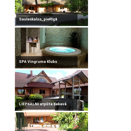
Sauleskalns_pieRīgā
SPA Vingruma Klubs
LIEPKALNI atpūta Ķekavā