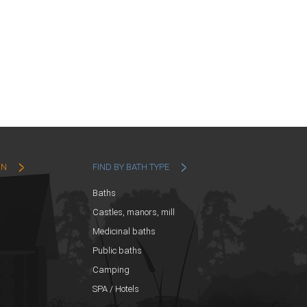
ON
FIND BY BATH TYPE
Baths
Castles, manors, mill
Medicinal baths
Public baths
Camping
SPA / Hotels