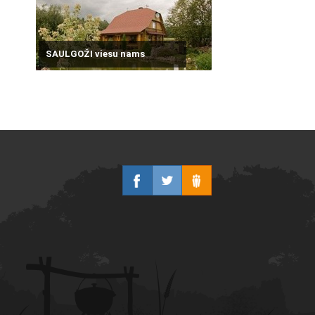
SAULGOŽI viesu nams