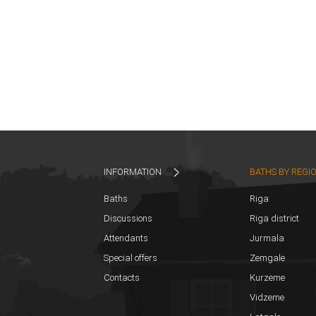
INFORMATION
BATHS BY REGI
Baths
Riga
Discussions
Riga district
Attendants
Jurmala
Special offers
Zemgale
Contacts
Kurzeme
Vidzeme