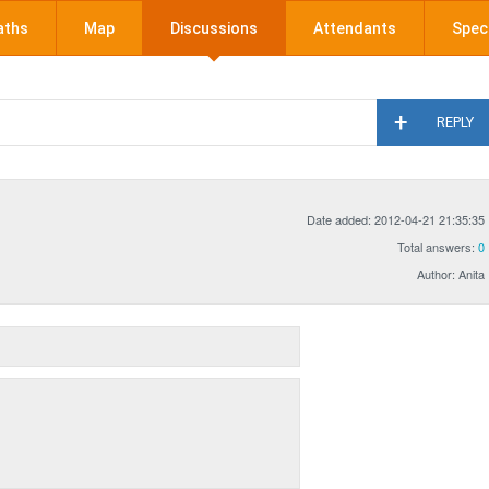
aths
Map
Discussions
Attendants
Speci
REPLY
Date added: 2012-04-21 21:35:35
Total answers:
0
Author: Anita