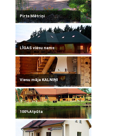
Pirts Mētriņi
LĪGAS viesu nams
Viesu māja KALNIŅI
100%Atpūta