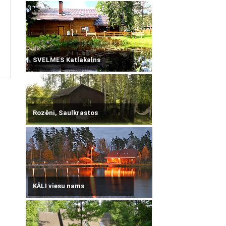
SVELMES Katlakalns
Rozēni, Saulkrastos
KĀLI viesu nams