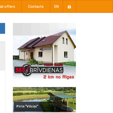
al offers
Contacts
EN
Pirts "Vilciņi"