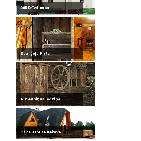
365 Brīvdienas
Sparģeļu Pirts
Aiz Anniņas lodziņa
OĀZE atpūta Ķekavā