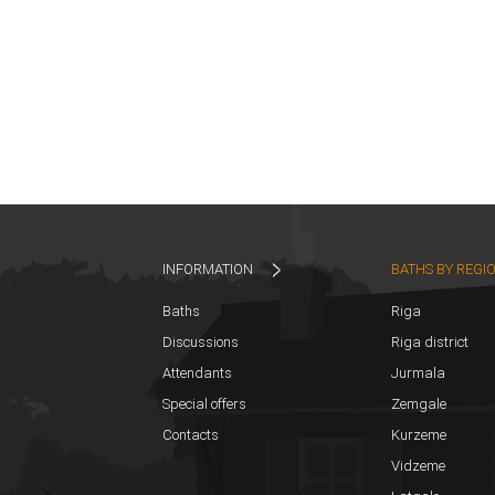
INFORMATION
BATHS BY REGI
Baths
Riga
Discussions
Riga district
Attendants
Jurmala
Special offers
Zemgale
Contacts
Kurzeme
Vidzeme