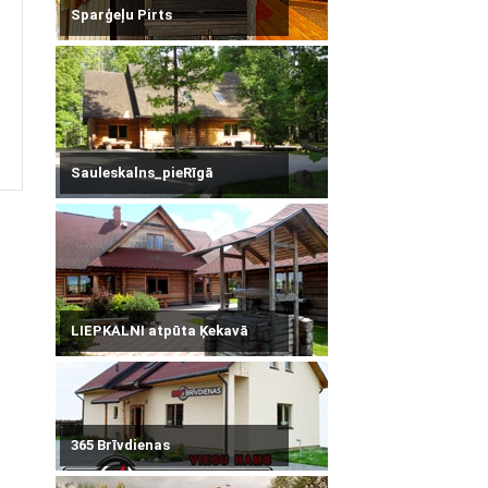
Sparģeļu Pirts
Sauleskalns_pieRīgā
LIEPKALNI atpūta Ķekavā
365 Brīvdienas