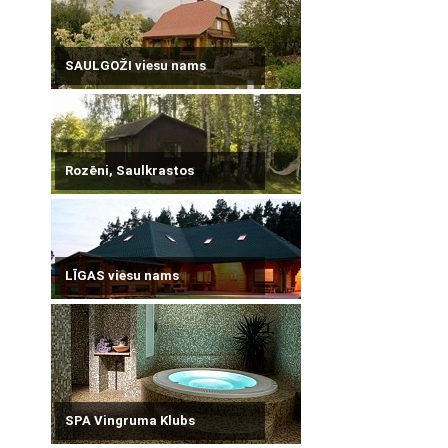
SAULGOŽI viesu nams
Rozēni, Saulkrastos
LĪGAS viesu nams
SPA Vingruma Klubs