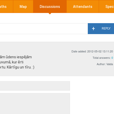
aths
Map
Discussions
Attendants
Speci
REPLY
Date added: 2012-05-02 13:11:20
citām ūdens iespējām
Total answers:
0
uvumā, kur ērti
Author: Valda
tu. Kārtīgu un tīru. :)