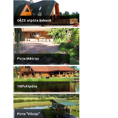
OĀZE atpūta Ķekavā
Pirts Mētriņi
100%Atpūta
Pirts "Vilciņi"