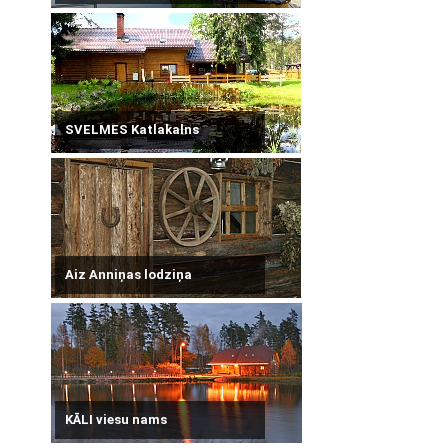
SVELMES Katlakalns
Aiz Anniņas lodziņa
KĀLI viesu nams