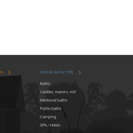
ON
FIND BY BATH TYPE
Baths
Castles, manors, mill
Medicinal baths
Public baths
Camping
SPA / Hotels