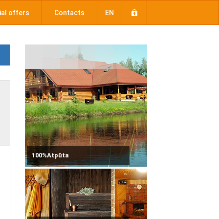
al offers
Contacts
EN
100%Atpūta