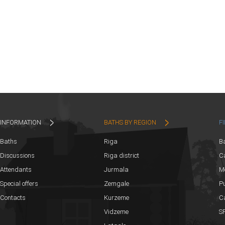
INFORMATION
BATHS BY REGION
F
Baths
Riga
B
Discussions
Riga district
Ca
Attendants
Jurmala
M
Special offers
Zemgale
Pu
Contacts
Kurzeme
C
Vidzeme
SP