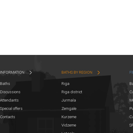
INFORMATION
BATHS BY REGION
F
Baths
Riga
B
Discussions
Riga district
Ca
Attendants
Jurmala
M
Special offers
Zemgale
Pu
Contacts
Kurzeme
C
Vidzeme
SP