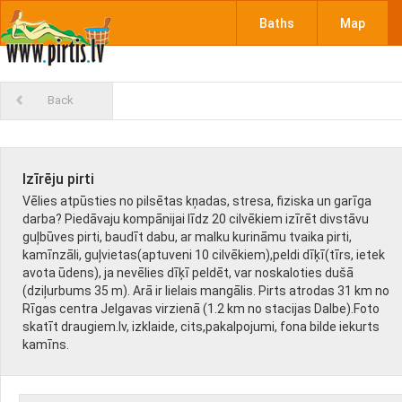
Baths
Map
Back
Izīrēju pirti
Vēlies atpūsties no pilsētas kņadas, stresa, fiziska un garīga
darba? Piedāvaju kompānijai līdz 20 cilvēkiem izīrēt divstāvu
guļbūves pirti, baudīt dabu, ar malku kurināmu tvaika pirti,
kamīnzāli, guļvietas(aptuveni 10 cilvēkiem),peldi dīķī(tīrs, ietek
avota ūdens), ja nevēlies dīķī peldēt, var noskaloties dušā
(dziļurbums 35 m). Arā ir lielais mangālis. Pirts atrodas 31 km no
Rīgas centra Jelgavas virzienā (1.2 km no stacijas Dalbe).Foto
skatīt draugiem.lv, izklaide, cits,pakalpojumi, fona bilde iekurts
kamīns.