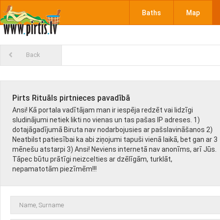
Baths
Map
Back
Pirts Rituāls pirtnieces pavadībā
Ansi! Kā portala vadītājam man ir iespēja redzēt vai lidzīgi
sludinājumi netiek likti no vienas un tas pašas IP adreses. 1)
dotajāgadījumā Biruta nav nodarbojusies ar pašslavināšanos 2)
Neatbilst patiesībai ka abi ziņojumi tapuši vienā laikā, bet gan ar 3
mēnešu atstarpi 3) Ansi! Neviens internetā nav anonīms, arī Jūs.
Tāpec būtu prātīgi neizcelties ar dzēlīgām, turklāt,
nepamatotām piezīmēm!!!