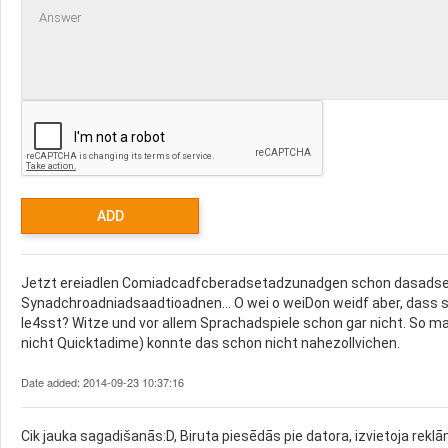
Jetzt ereiadlen Comiadcadfcberadsetadzunadgen schon dasadsel
Synadchroadniadsaadtioadnen… O wei o weiDon weidf aber, dass s
le4sst? Witze und vor allem Sprachadspiele schon gar nicht. So 
nicht Quicktadime) konnte das schon nicht nahezollvichen.
Date added: 2014-09-23 10:37:16
Cik jauka sagadišanās:D, Biruta piesēdās pie datora, izvietoja rekl