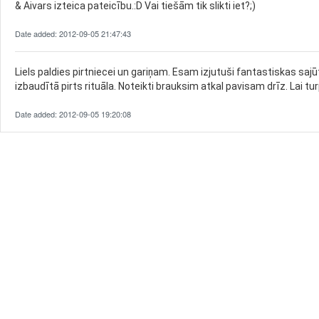
& Aivars izteica pateicību.:D Vai tiešām tik slikti iet?;)
Date added: 2012-09-05 21:47:43
Liels paldies pirtniecei un gariņam. Esam izjutuši fantastiskas saj
izbaudītā pirts rituāla. Noteikti brauksim atkal pavisam drīz. Lai t
Date added: 2012-09-05 19:20:08