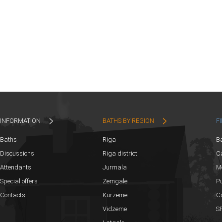
INFORMATION
BATHS BY REGION
F
Baths
Riga
B
Discussions
Riga district
Ca
Attendants
Jurmala
M
Special offers
Zemgale
Pu
Contacts
Kurzeme
C
Vidzeme
SP