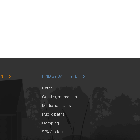
ON
FIND BY BATH TYPE
Baths
Castles, manors, mill
Medicinal baths
Public baths
Camping
SPA / Hotels