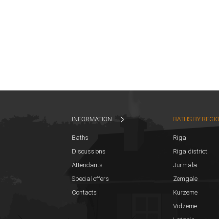
INFORMATION
BATHS BY REGI
Baths
Riga
Discussions
Riga district
Attendants
Jurmala
Special offers
Zemgale
Contacts
Kurzeme
Vidzeme