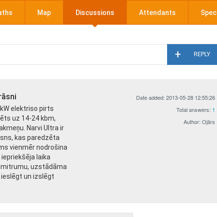
aths
Map
Discussions
Attendants
Speci
REPLY
rāsni
Date added: 2013-05-28 12:55:26
kW elektriso pirts
Total answers:
1
zēts uz 14-24 kbm,
Author: Ojārs
kmeņu. Narvi Ultra ir
rāsns, kas paredzēta
ums vienmēr nodrošina
iepriekšēja laika
t mitrumu, uzstādāma
 ieslēgt un izslēgt