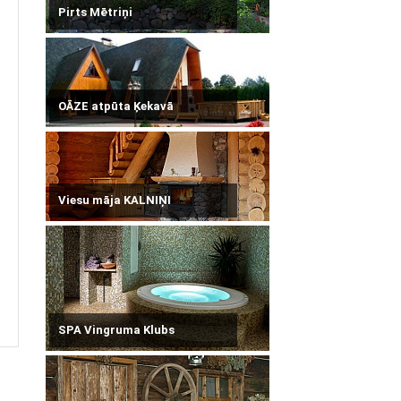
Pirts Mētriņi
OĀZE atpūta Ķekavā
Viesu māja KALNIŅI
SPA Vingruma Klubs