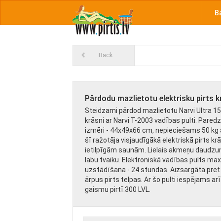
B
Back
Pārdodu mazlietotu elektrisku pirts k
Steidzami pārdod mazlietotu Narvi Ultra 15
krāsni ar Narvi T-2003 vadības pulti. Pared
izmēri - 44x49x66 cm, nepieciešams 50 kg a
šī ražotāja visjaudīgākā elektriskā pirts k
ietilpīgām saunām. Lielais akmeņu daudz
labu tvaiku. Elektroniskā vadības pults max 
uzstādīšana - 24 stundas. Aizsargāta pre
ārpus pirts telpas. Ar šo pulti iespējams arī
gaismu pirtī.300 LVL.