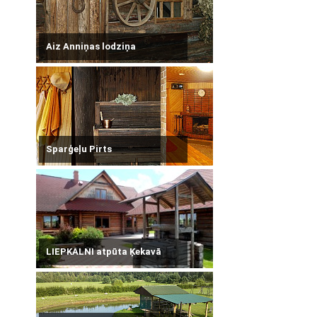
Aiz Anniņas lodziņa
Sparģeļu Pirts
LIEPKALNI atpūta Ķekavā