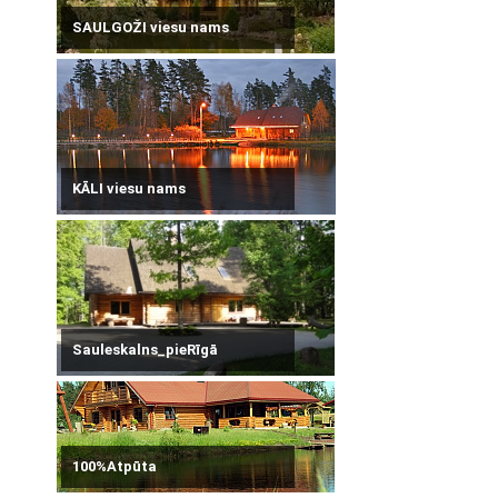
SAULGOŽI viesu nams
KĀLI viesu nams
Sauleskalns_pieRīgā
100%Atpūta