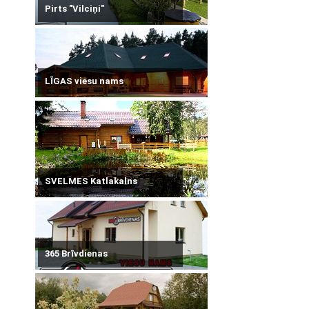
Pirts "Vilciņi"
LĪGAS viesu nams
SVELMES Katlakalns
365 Brīvdienas