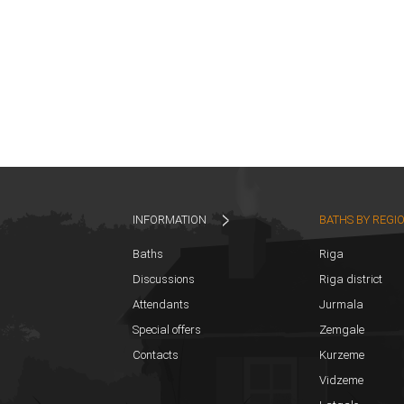
INFORMATION
BATHS BY REGI
Baths
Riga
Discussions
Riga district
Attendants
Jurmala
Special offers
Zemgale
Contacts
Kurzeme
Vidzeme