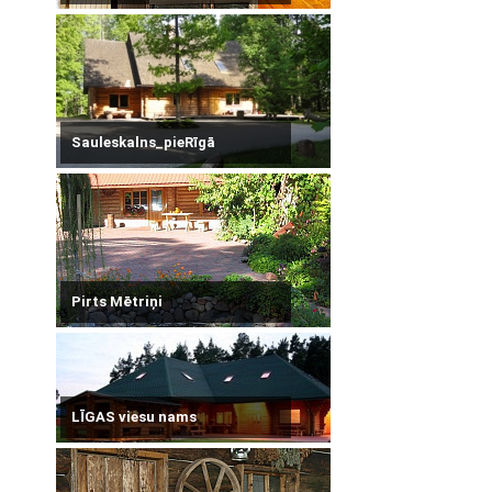
Sauleskalns_pieRīgā
Pirts Mētriņi
LĪGAS viesu nams