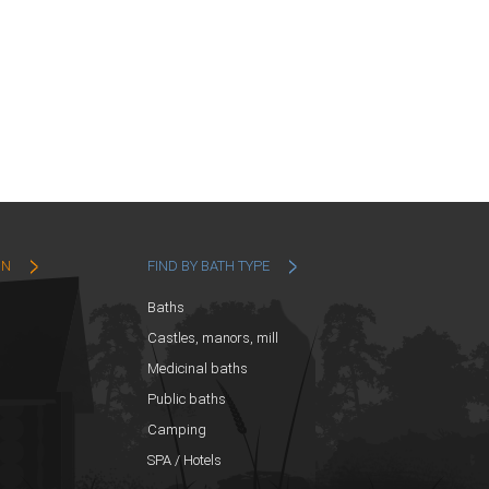
ON
FIND BY BATH TYPE
Baths
Castles, manors, mill
Medicinal baths
Public baths
Camping
SPA / Hotels