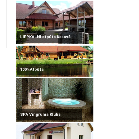
LIEPKALNI atpūta Ķekavā
100%Atpūta
SPA Vingruma Klubs