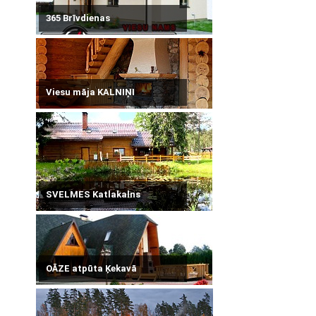
365 Brīvdienas
Viesu māja KALNIŅI
SVELMES Katlakalns
OĀZE atpūta Ķekavā