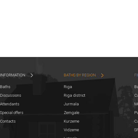
INFORMATION
BATHS BY REGION
F
Baths
Riga
B
Discussions
Riga district
Ca
Attendants
Jurmala
M
Special offers
Zemgale
Pu
Contacts
Kurzeme
C
Vidzeme
SP